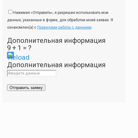
Нажимая «Отправить», я разрешаю использовать мои
данные, указанные в форме, для обработки моей заявки. Я
ознакомлен(а) с
Правилами работы с данными
.
Дополнительная информация
9 + 1 = ?
Please
Дополнительная информация
enter
the
characters
shown
in
the
CAPTCHA
to
ensure