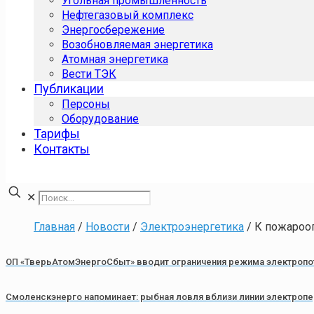
Угольная промышленность
Нефтегазовый комплекс
Энергосбережение
Возобновляемая энергетика
Атомная энергетика
Вести ТЭК
Публикации
Персоны
Оборудование
Тарифы
Контакты
✕
Главная
/
Новости
/
Электроэнергетика
/
К пожароо
ОП «ТверьАтомЭнергоСбыт» вводит ограничения режима электропо
Смоленскэнерго напоминает: рыбная ловля вблизи линии электропе