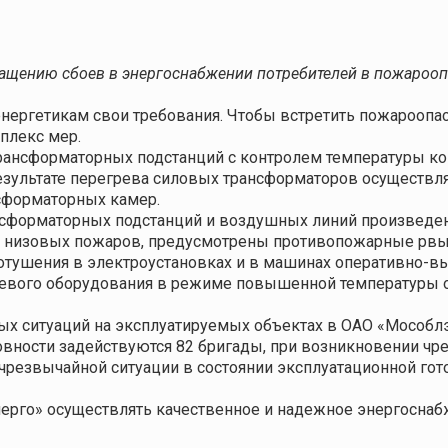
ащению сбоев в энергоснабжении потребителей в пожарооп
энергетикам свои требования. Чтобы встретить пожароопас
плекс мер.
ансформаторных подстанций с контролем температуры ко
зультате перегрева силовых трансформаторов осуществляе
сформаторных камер.
нсформаторных подстанций и воздушных линий произведен
не низовых пожаров, предусмотрены противопожарные рвы
тушения в электроустановках и в машинах оперативно-в
етевого оборудования в режиме повышенной температуры
ых ситуаций на эксплуатируемых объектах в ОАО «Мособл
вности задействуются 82 бригады, при возникновении чре
чрезвычайной ситуации в состоянии эксплуатационной гот
нерго» осуществлять качественное и надежное энергосна