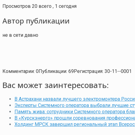
Просмотров 20 всего , 1 сегодня
Автор публикации
не в сети давно
Комментарии: 0
Публикации: 69
Регистрация: 30-11--0001
Вас может заинтересовать:
В Астрахани назвали лучшего электромонтера Росси
Эксперты Системного оператора выбрали лучшие ст
Память жива: сотрудники Системного оператора бл
В «Курскэнерго» прошли соревнования профессионал
Холдинг МРСК завершил региональный этап Всерос