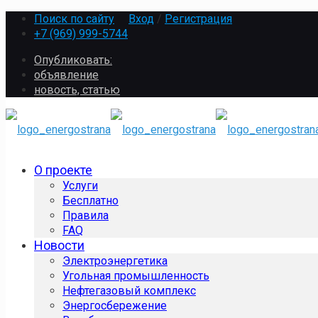
Поиск по сайту
Вход
/
Регистрация
+7 (969) 999-5744
Опубликовать:
объявление
новость, статью
О проекте
Услуги
Бесплатно
Правила
FAQ
Новости
Электроэнергетика
Угольная промышленность
Нефтегазовый комплекс
Энергосбережение