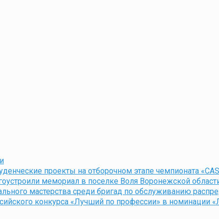
и
уденческие проекты на отборочном этапе чемпионата «CAS
агоустроили мемориал в поселке Воля Воронежской област
ьного мастерства среди бригад по обслуживанию распредс
сийского конкурса «Лучший по профессии» в номинации 