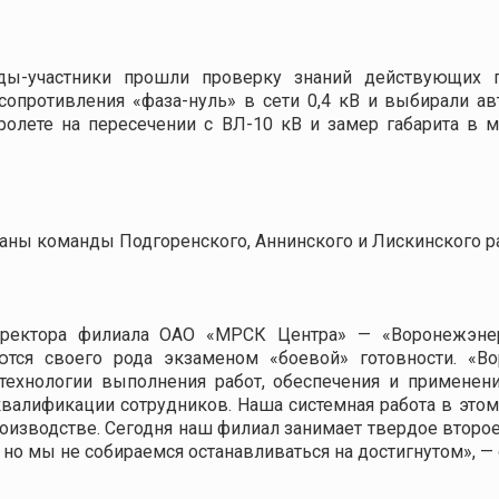
ды-участники прошли проверку знаний действующих 
 сопротивления «фаза-нуль» в сети 0,4 кВ и выбирали 
ролете на пересечении с ВЛ-10 кВ и замер габарита в м
ны команды Подгоренского, Аннинского и Лискинского ра
иректора филиала ОАО «МРСК Центра» — «Воронежэне
ются своего рода экзаменом «боевой» готовности. «В
 технологии выполнения работ, обеспечения и применен
валификации сотрудников. Наша системная работа в этом
роизводстве. Сегодня наш филиал занимает твердое втор
но мы не собираемся останавливаться на достигнутом», —