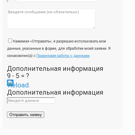
Нажимая «Отправить», я разрешаю использовать мои
данные, указанные в форме, для обработки моей заявки. Я
ознакомлен(а) с
Правилами работы с данными
.
Дополнительная информация
9 - 5 = ?
Please
Дополнительная информация
enter
the
characters
shown
in