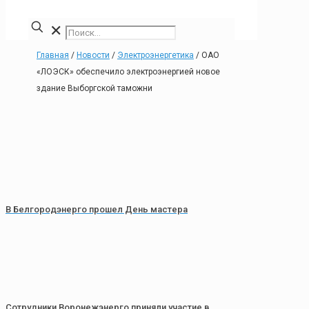
✕
Главная
/
Новости
/
Электроэнергетика
/
ОАО
«ЛОЭСК» обеспечило электроэнергией новое
здание Выборгской таможни
В Белгородэнерго прошел День мастера
Сотрудники Воронежэнерго приняли участие в