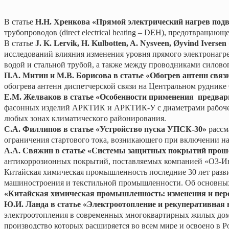
В статье
Н.Н. Хренкова «Прямой электрический нагрев под
трубопроводов (direct electrical heating – DEH), предотвращаю
В статье
J. K. Lervik, H. Kulbotten, A. Nysveen, Øyvind Iv
исследований влияния изменения уровня прямого электронагре
водой и стальной трубой, а также между проводниками силовог
П.А. Митин и М.В. Борисова в статье «Обогрев антенн свя
обогрева антенн диспетчерской связи на Центральном рудник
Е.М. Желваков в статье «Особенности применения
предвар
фасонных изделий АРКТИК и АРКТИК-У с диаметрами рабочей т
любых зонах климатического районирования.
С.А. Филлипов в статье «Устройство пуска УПСК-30»
рассм
ограничения стартового тока, возникающего при включении н
А.А. Свяжин в статье «Системы защитных покрытий прош
антикоррозионных покрытий, поставляемых компанией «О3-
Китайская химическая промышленность последние 30 лет развив
машиностроения и текстильной промышленности. Об основных 
«Китайская химическая промышленность: изменения и пер
Ю.И. Ланда в статье «Электроотопление и рекуперативная 
электроотопления в современных многоквартирных жилых дом
производство которых расширяется во всем мире и освоено в Р