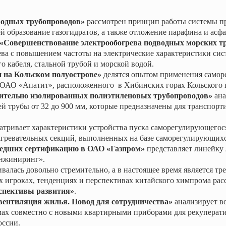
водных трубопроводов»
рассмотрен принцип работы системы п
щей образование газогидратов, а также отложение парафина и асфа
ersen «Совершенствование электрообогрева подводных морских 
ва с повышением частоты на электрические характеристики сис
о кабеля, стальной трубой и морской водой.
зи на Кольском полуострове»
делятся опытом применения самор
е ОАО «Апатит», расположенного
в Хибинских горах Кольского 
ительно изолированных полиэтиленовых трубопроводов»
ана
рубы от 32 до 900 мм, которые предназначены для транспорти
атривает характеристики устройства пуска саморегулирующегос
агревательных секций, выполненных на базе саморегулирующихс
едших сертификацию в ОАО «Газпром»
представляет линейку 
Инжиниринг».
алась довольно стремительно, а в настоящее время является тр
игроках, тенденциях и перспективах китайского химпрома расс
спективы развития»
.
вентиляция жилья. Повод для сотрудничества»
анализирует в
ах совместно с новыми квартирными приборами для рекуперати
оссии.