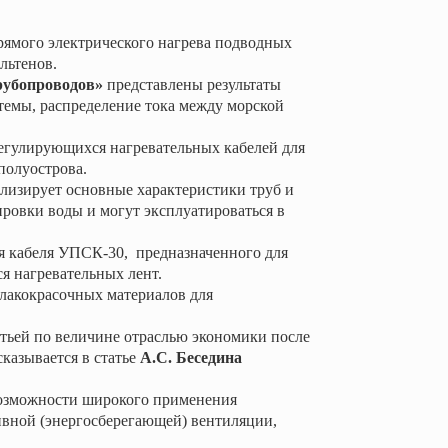
рямого электрического нагрева подводных
льтенов.
трубопроводов»
представлены результаты
темы, распределение тока между морской
егулирующихся нагревательных кабелей для
полуострова.
лизирует основные характеристики труб и
ровки воды и могут эксплуатироваться в
я кабеля УПСК-30,
предназначенного для
я нагревательных лент.
лакокрасочных материалов для
етьей по величине отраслью экономики после
казывается в статье
А.С. Беседина
озможности широкого применения
вной (энергосберегающей) вентиляции,