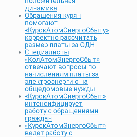
положительная
динамика
Обращения курян
помогают
«КурскАтомЭнергоСбыту»
корректно рассчитать
размер платы за ОДН
Специалисты
«КолАтомЭнергоСбыт»
отвечают вопросы по
начислениям платы за
электроэнергию на
общедомовые нужды
«КурскАтомЭнергоСбыт»
интенсифицирует
работу с обращениями
граждан
«КурскАтомЭнергоСбыт»
ведет работу с