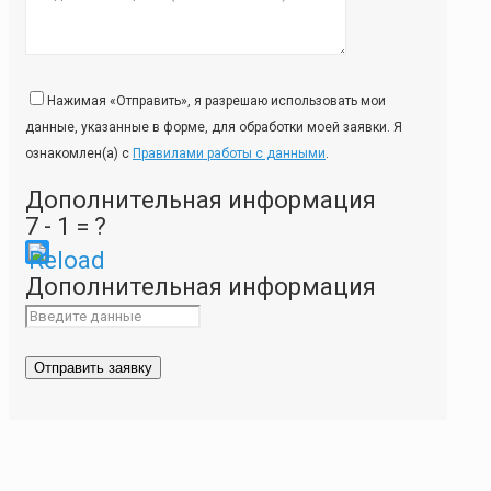
Нажимая «Отправить», я разрешаю использовать мои
данные, указанные в форме, для обработки моей заявки. Я
ознакомлен(а) с
Правилами работы с данными
.
Дополнительная информация
7 - 1 = ?
Please
Дополнительная информация
enter
the
characters
shown
in
the
CAPTCHA