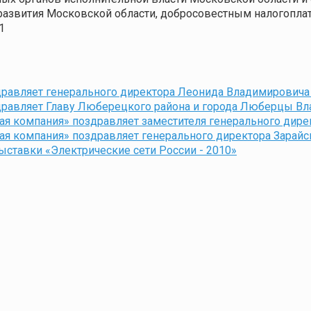
развития Московской области, добросовестным налогопла
1
дравляет генерального директора Леонида Владимировича
здравляет Главу Люберецкого района и города Люберцы В
ая компания» поздравляет заместителя генерального дире
ая компания» поздравляет генерального директора Зарай
ставки «Электрические сети России - 2010»