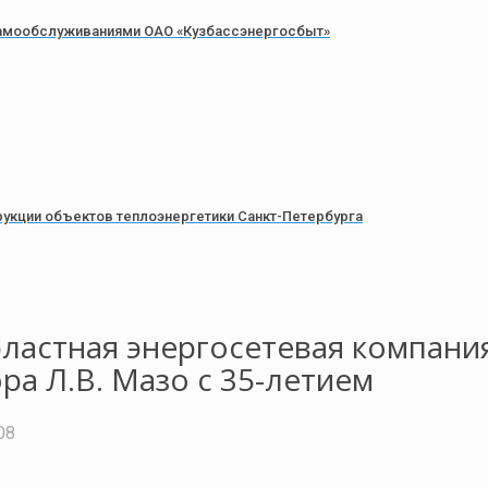
самообслуживаниями ОАО «Кузбассэнергосбыт»
укции объектов теплоэнергетики Санкт-Петербурга
ластная энергосетевая компания
а Л.В. Мазо с 35-летием
08