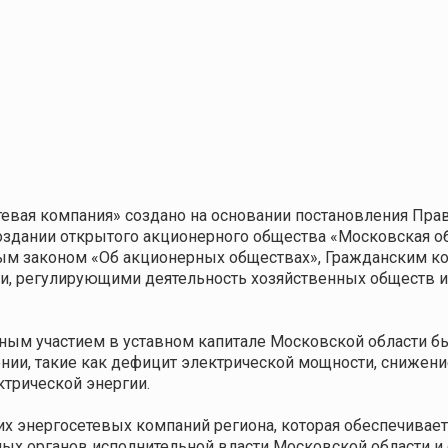
евая компания» создано на основании постановления Прав
создании открытого акционерного общества «Московская о
ым законом «Об акционерных обществах», Гражданским к
 регулирующими деятельность хозяйственных обществ и 
нтным участием в уставном капитале Московской области
ии, такие как дефицит электрической мощности, снижен
ктрической энергии.
их энергосетевых компаний региона, которая обеспечива
ых органов исполнительной власти Московской области и