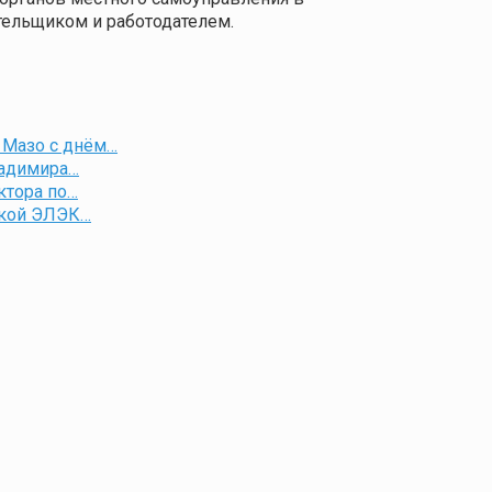
тельщиком и работодателем.
 Мазо с днём…
ладимира…
ктора по…
ской ЭЛЭК…