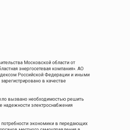
ительства Московской области от
бластная энергосетевая компания». АО
одексом Российской Федерации и иными
зарегистрировано в качестве
 было вызвано необходимостью решить
ие надежности электроснабжения
ет потребности экономики в передающих
 органов местного самоуправления в