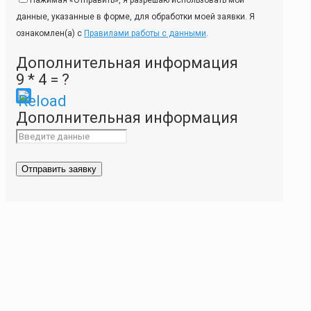
данные, указанные в форме, для обработки моей заявки. Я
ознакомлен(а) с
Правилами работы с данными
.
Дополнительная информация
9 * 4 = ?
Please
Дополнительная информация
enter
the
characters
shown
in
the
CAPTCHA
to
ensure
that
you