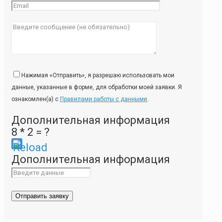
Нажимая «Отправить», я разрешаю использовать мои
данные, указанные в форме, для обработки моей заявки. Я
ознакомлен(а) с
Правилами работы с данными
.
Дополнительная информация
8 * 2 = ?
Please
Дополнительная информация
enter
the
characters
shown
in