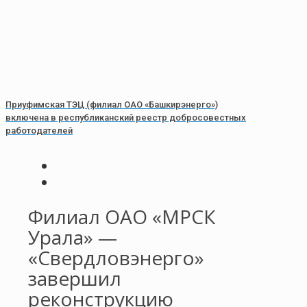
Приуфимская ТЭЦ (филиал ОАО «Башкирэнерго»)
включена в республиканский реестр добросовестных
работодателей
Филиал ОАО «МРСК
Урала» —
«Свердловэнерго»
завершил
реконструкцию