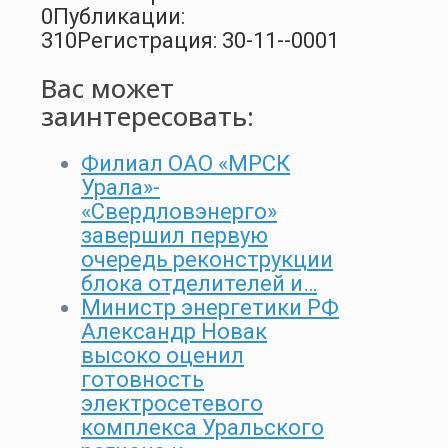
0
Публикации:
310
Регистрация: 30-11--0001
Вас может
заинтересовать:
Филиал ОАО «МРСК
Урала»-
«Свердловэнерго»
завершил первую
очередь реконструкции
блока отделителей и…
Министр энергетики РФ
Александр Новак
высоко оценил
готовность
электросетевого
комплекса Уральского