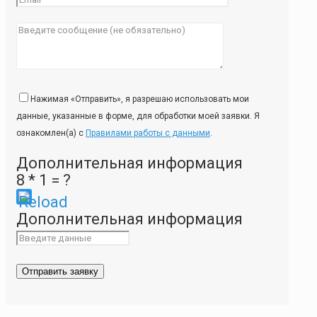
Нажимая «Отправить», я разрешаю использовать мои
данные, указанные в форме, для обработки моей заявки. Я
ознакомлен(а) с
Правилами работы с данными
.
Дополнительная информация
8 * 1 = ?
Please
Дополнительная информация
enter
the
characters
shown
in