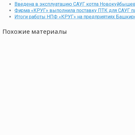
Введена в эксплуатацию САУГ котла Новокуйбыше
Фирма «КРУГ» выполнила поставку ПТК для САУГ па
Итоги работы НПФ «КРУГ» на предприятиях Башкир
Похожие материалы