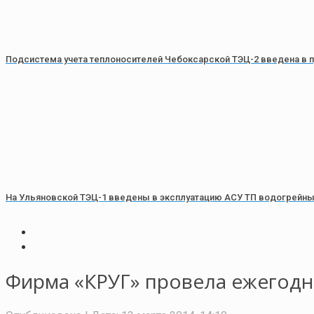
Подсистема учета теплоносителей Чебоксарской ТЭЦ-2 введена в
На Ульяновской ТЭЦ-1 введены в эксплуатацию АСУ ТП водогрейны
Фирма «КРУГ» провела ежегодн