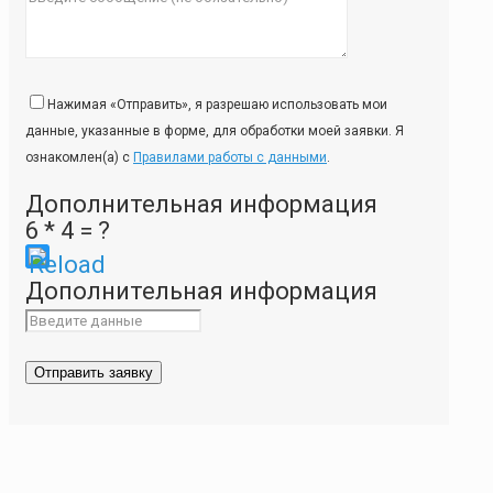
Нажимая «Отправить», я разрешаю использовать мои
данные, указанные в форме, для обработки моей заявки. Я
ознакомлен(а) с
Правилами работы с данными
.
Дополнительная информация
6 * 4 = ?
Please
Дополнительная информация
enter
the
characters
shown
in
the
CAPTCHA