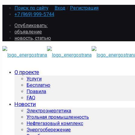
Поиск по сайту
Вход
/
Регистрация
+7 (969) 999-5744
Опубликовать:
объявление
новость, статью
О проекте
Услуги
Бесплатно
Правила
FAQ
Новости
Электроэнергетика
Угольная промышленность
Нефтегазовый комплекс
Энергосбережение