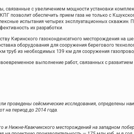
, связанные с увеличением мощности установки комплекс
Г позволит обеспечить прием газа не только с Кшукског
плексные испытания четырех эксплуатационных скважин. 
ективность их разработки.
ству Киринского газоконденсатного месторождения на шел
оставка оборудования для сооружения берегового технолог
км труб из необходимых 139 км для сооружения газопровод
своевременное выполнение работ, связанных с развитием
ыли проведены сейсмические исследования, определены наи
т на период до 2014 года.
го и Нижне-Квакчикского месторождений на западном побер
а проектную производительность — 175 млн куб. м в год. Кр