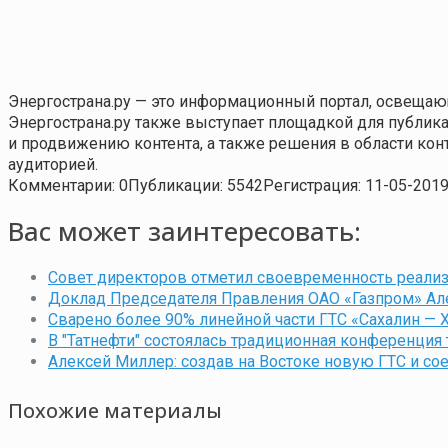
Энергострана.ру — это информационный портал, освещаю
Энергострана.ру также выступает площадкой для публи
и продвижению контента, а также решения в области ко
аудиторией.
Комментарии: 0
Публикации: 5542
Регистрация: 11-05-201
Вас может заинтересовать:
Совет директоров отметил своевременность реализ
Доклад Председателя Правления ОАО «Газпром» Ал
Сварено более 90% линейной части ГТС «Сахалин — 
В "Татнефти" состоялась традиционная конференция
Алексей Миллер: создав на Востоке новую ГТС и со
Похожие материалы