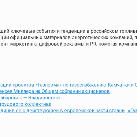
щий ключевые события и тенденции в российском топливн
кации официальных материалов энергетических компаний,
нтент-маркетинга, цифровой рекламы и PR, помогая компа
9
ации проектов «Газпрома» по газоснабжению Камчатки и 
ексея Миллера на Общем собрании акционеров
Хабаровск — Владивосток»
 трудового коллектива
единив ее с действующей в европейской части страны, «Г