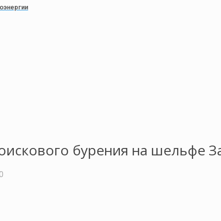
роэнергии
поискового бурения на шельфе 
0