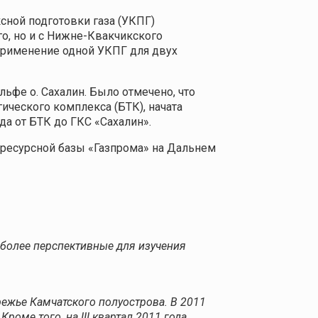
ной подготовки газа (УКПГ)
о, но и с Нижне-Квакчикского
Применение одной УКПГ для двух
ьфе о. Сахалин. Было отмечено, что
ического комплекса (БТК), начата
а от БТК до ГКС «Сахалин».
 ресурсной базы «Газпрома» на Дальнем
более перспективные для изучения
ежье Камчатского полуострова. В 2011
оме того, на III квартал 2011 года