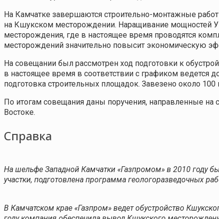
На Камчатке завершаются строительно-монтажные работы
на Кшукском месторождении. Наращивание мощностей УКП
месторождения, где в настоящее время проводятся ком
месторождений значительно повысит экономическую эфф
На совещании был рассмотрен ход подготовки к обустрой
в настоящее время в соответствии с графиком ведется д
подготовка строительных площадок. Завезено около 100 
По итогам совещания даны поручения, направленные на 
Востоке.
Справка
На шельфе Западной Камчатки «Газпромом» в 2010 году б
участки, подготовлена программа геологоразведочных рабо
В Камчатском крае «Газпром» ведет обустройство Кшукско
году компания обеспечила вывод Кшукского месторождения н