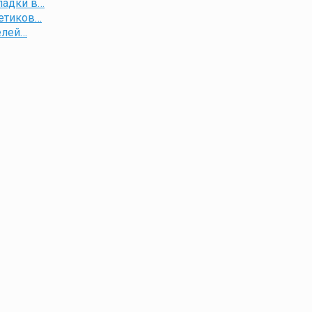
ладки в…
гетиков…
елей…