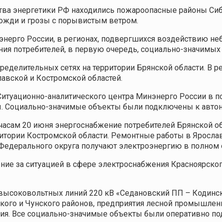
ства энергетики РФ находились пожароопасные районы Сиб
ожди и грозы с порывистым ветром.
нерго России, в регионах, подвергшихся воздействию не
ия потребителей, в первую очередь, социально-значимых
ределительных сетях на территории Брянской области. В р
авской и Костромской областей.
Ситуационно-аналитического центра Минэнерго России в 
. Социально-значимые объекты были подключены к автон
 часам 20 июня энергоснабжение потребителей Брянской о
ритории Костромской области. Ремонтные работы в Яросла
 Федерального округа получают электроэнергию в полном
ие за ситуацией в сфере электроснабжения Красноярского
 высоковольтных линий 220 кВ «Седановский ПП – Кодинска
ского и Чунского районов, предприятия лесной промышлен
ния. Все социально-значимые объекты были оперативно 