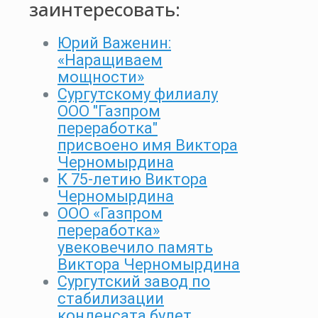
заинтересовать:
Юрий Важенин:
«Наращиваем
мощности»
Сургутскому филиалу
ООО "Газпром
переработка"
присвоено имя Виктора
Черномырдина
К 75-летию Виктора
Черномырдина
ООО «Газпром
переработка»
увековечило память
Виктора Черномырдина
Сургутский завод по
стабилизации
конденсата будет