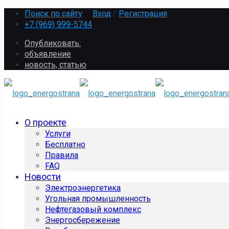
Поиск по сайту
Вход
/
Регистрация
+7 (969) 999-5744
Опубликовать:
объявление
новость, статью
О проекте
Услуги
Бесплатно
Правила
FAQ
Новости
Электроэнергетика
Угольная промышленность
Нефтегазовый комплекс
Энергосбережение