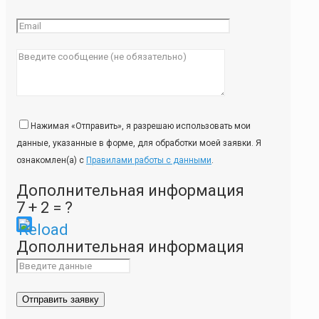
Нажимая «Отправить», я разрешаю использовать мои
данные, указанные в форме, для обработки моей заявки. Я
ознакомлен(а) с
Правилами работы с данными
.
Дополнительная информация
7 + 2 = ?
Please
Дополнительная информация
enter
the
characters
shown