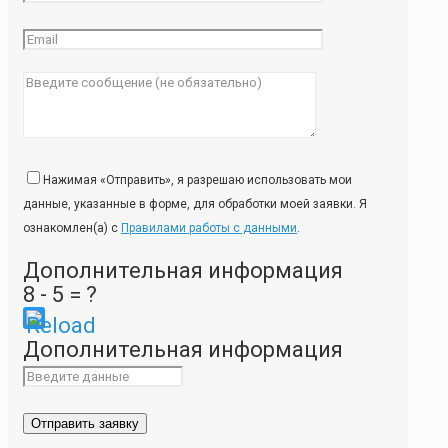
Нажимая «Отправить», я разрешаю использовать мои
данные, указанные в форме, для обработки моей заявки. Я
ознакомлен(а) с
Правилами работы с данными
.
Дополнительная информация
8 - 5 = ?
Please
Дополнительная информация
enter
the
characters
shown