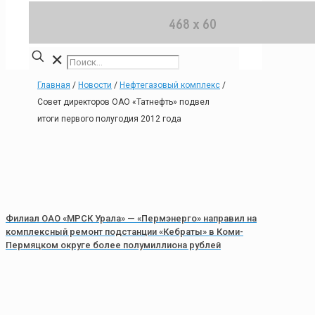
✕
Главная
/
Новости
/
Нефтегазовый комплекс
/
Совет директоров ОАО «Татнефть» подвел
итоги первого полугодия 2012 года
Филиал ОАО «МРСК Урала» — «Пермэнерго» направил на
комплексный ремонт подстанции «Кебраты» в Коми-
Пермяцком округе более полумиллиона рублей