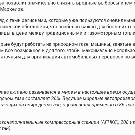
ва позволит значительно снизить вредные выбросы и тем
 Маркелов.
ряд с теми регионами, которые уже пользуются очевидн
гической обстановки, что особенно важно для больших гор
ницы в цене между традиционными и газомоторным топл
рые будут работать на природном газе: машины, занятые 
 все возможное и для того, чтобы максимально использо
остаточным для организации автомобильных перевозок по в
ива активно развивается в мире и в настоящее время осуще
родном газе составляет 26%. Ведущие мировые автопроизво
тающих на природном газе, оценивается примерно в 86 тыс.
азонаполнительные компрессорные станции (АГНКС), 208 из 
тай).