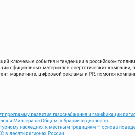
щий ключевые события и тенденции в российском топливн
кации официальных материалов энергетических компаний,
нтент-маркетинга, цифровой рекламы и PR, помогая компа
9
ят программу развития газоснабжения и газификации регио
ексея Миллера на Общем собрании акционеров
ьтурному наследию, к местным традициям — основа повед
КС в десяти регионах России