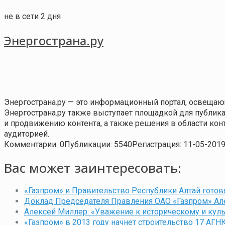
не в сети 2 дня
Энергострана.ру
Энергострана.ру — это информационный портал, освещаю
Энергострана.ру также выступает площадкой для публи
и продвижению контента, а также решения в области ко
аудиторией.
Комментарии: 0
Публикации: 5540
Регистрация: 11-05-201
Вас может заинтересовать:
«Газпром» и Правительство Республики Алтай готов
Доклад Председателя Правления ОАО «Газпром» Ал
Алексей Миллер: «Уважение к историческому и кул
«Газпром» в 2013 году начнет строительство 17 АГН