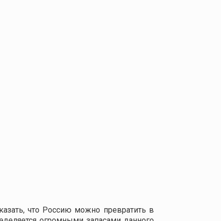
казать, что Россию можно превратить в
еделяется огромными запасами данного