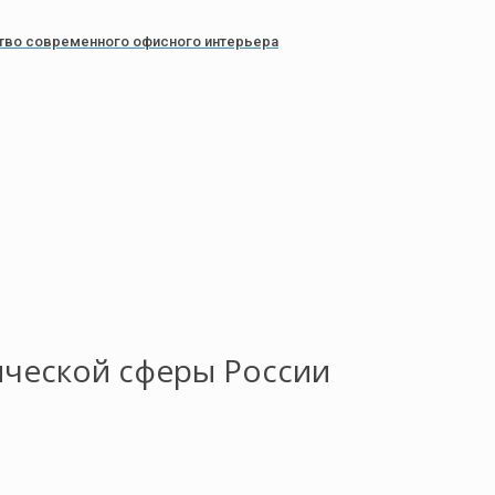
тво современного офисного интерьера
ической сферы России