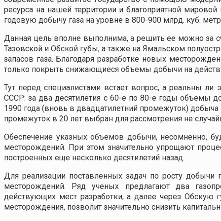
ресурса на нашей территории и благоприятной мировой 
годовую добычу газа на уровне в 800-900 млрд. куб. метр
Данная цель вполне выполнима, а решить ее можно за с
Тазовской и Обской губы, а также на Ямальском полуост
запасов газа. Благодаря разработке новых месторождени
только покрыть снижающиеся объемы добычи на действу
Тут перед специалистами встает вопрос, а реальны ли
СССР: за два десятилетия с 60-е по 80-е годы объемы до
1990 года (вновь в двадцатилетний промежуток) добыча г
промежуток в 20 лет выбран для рассмотрения не случайн
Обеспечение указных объемов добычи, несомненно, буд
месторождений. При этом значительно упрощают процес
построенных еще несколько десятилетий назад.
Для реализации поставленных задач по росту добычи 
месторождений. Ряд ученых предлагают два газопр
действующих мест разработки, а далее через Обскую 
месторождения, позволит значительно снизить капитальн