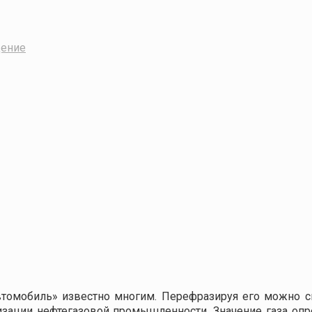
дение
втомобиль» известно многим. Перефразируя его можно с
зации нефтегазовой промышленности. Значение газа опр