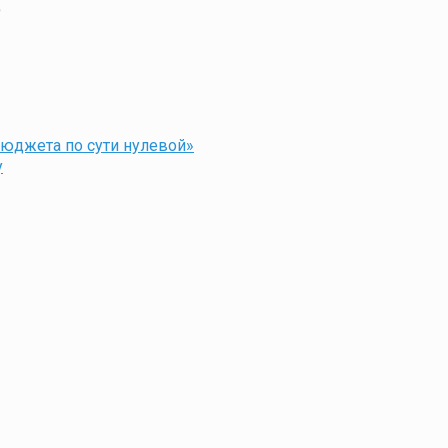
9
бюджета по сути нулевой»
у