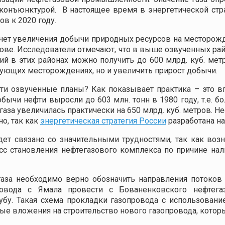
конъюнктурой. В настоящее время в энергетической стра
ов к 2020 году.
чет увеличения добычи природных ресурсов на месторожд
рове. Исследователи отмечают, что в выше озвученных рай
й в этих районах можно получить до 600 млрд. куб. метр
ющих месторождениях, но и увеличить прирост добычи.
 эти озвученные планы? Как показывает практика – это 
бычи нефти выросли до 603 млн. тонн в 1980 году, т.е. бол
аза увеличилась практически на 650 млрд. куб. метров. Н
о, так как
энергетическая стратегия России
разработана н
ет связано со значительными трудностями, так как воз
с становления нефтегазового комплекса по причине нал
газа необходимо верно обозначить направления потоков
овода с Ямала провести с Бованенковского нефтега
губу. Такая схема прокладки газопровода с использова
ые вложения на строительство нового газопровода, котор