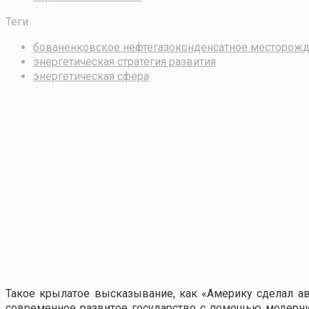
Теги
бованенковское нефтегазоконденсатное месторож
энергетическая стратегия развития
энергетическая сфера
Такое крылатое высказывание, как «Америку сделал а
современное развитое государство с помощью модерни