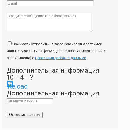
Нажимая «Отправить», я разрешаю использовать мои
данные, указанные в форме, для обработки моей заявки. Я
ознакомлен(а) с
Правилами работы с данными
.
Дополнительная информация
10 + 4 = ?
Please
Дополнительная информация
enter
the
characters
shown
in