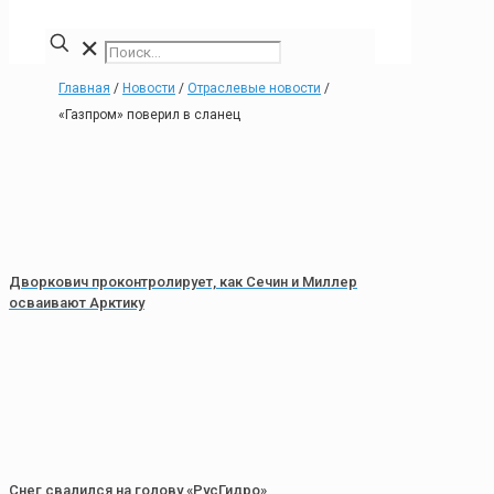
✕
Главная
/
Новости
/
Отраслевые новости
/
«Газпром» поверил в сланец
Дворкович проконтролирует, как Сечин и Миллер
осваивают Арктику
Снег свалился на голову «РусГидро»