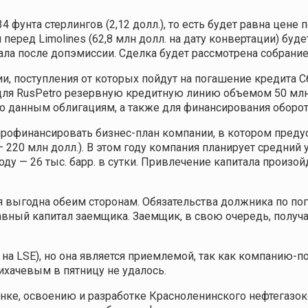
4 фунта стерлингов (2,12 долл.), то есть будет равна цен
и перед Limolines (62,8 млн долл. на дату конвертации) бу
тала после допэмиссии. Сделка будет рассмотрена собрани
и, поступления от которых пойдут на погашение кредита 
для RusPetro резервную кредитную линию объемом 50 млн 
о данным облигациям, а также для финансирования оборотн
профинансировать бизнес-план компании, в котором преду
— 220 млн долл.). В этом году компания планирует средний
 году — 26 тыс. барр. в сутки. Привлечение капитала произо
 выгодна обеим сторонам. Обязательства должника по п
вный капитал заемщика. Заемщик, в свою очередь, получ
 на LSE), но она является приемлемой, так как компанию-п
ихачевым в пятницу не удалось.
енке, освоению и разработке Красноленинского нефтегазо