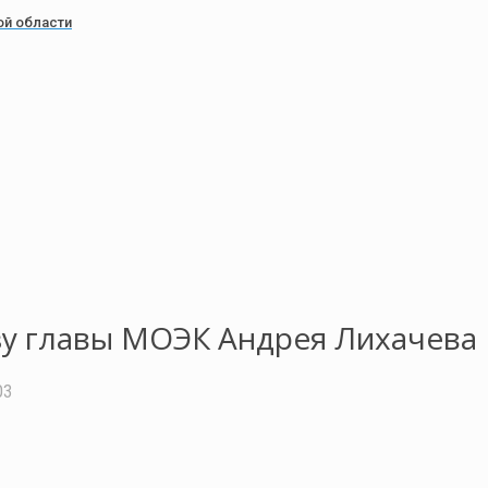
ой области
зу главы МОЭК Андрея Лихачева
03