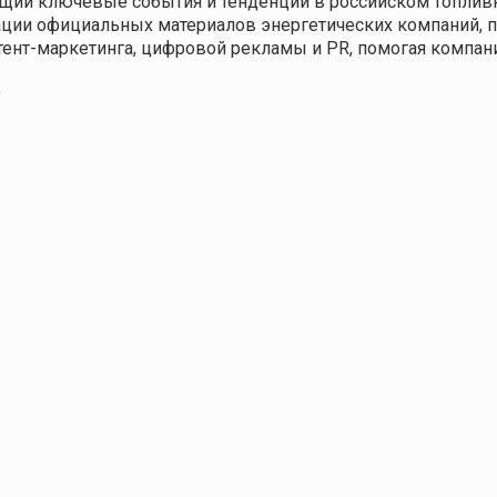
щий ключевые события и тенденции в российском топливн
кации официальных материалов энергетических компаний,
нтент-маркетинга, цифровой рекламы и PR, помогая компа
9