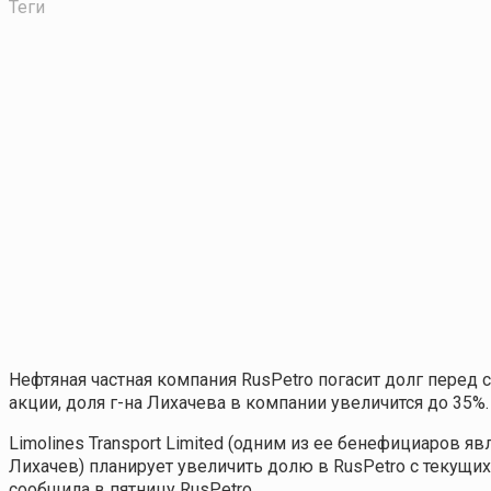
Теги
Нефтяная частная компания RusPetro погасит долг пер
акции, доля г-на Лихачева в компании увеличится до 35%.
Limolines Transport Limited (одним из ее бенефициаров
Лихачев) планирует увеличить долю в RusPetro с текущи
сообщила в пятницу RusPetro.