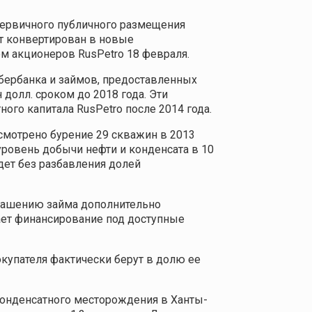
е первичного публичного размещения
дет конвертирован в новые
ем акционеров RusPetro 18 февраля.
Сбербанка и займов, предоставленных
долл. сроком до 2018 года. Эти
ого капитала RusPetro после 2014 года.
смотрено бурение 29 скважин в 2013
 уровень добычи нефти и конденсата в 10
йдет без разбавления долей
огашению займа дополнительно
ает финансирование под доступные
окупателя фактически берут в долю ее
конденсатного месторождения в Ханты-