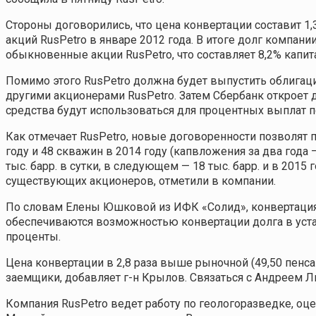
Стороны договорились, что цена конвертации составит 1,3
акций RusPetro в январе 2012 года. В итоге долг компани
обыкновенные акции RusPetro, что составляет 8,2% капи
Помимо этого RusPetro должна будет выпустить облигаци
другими акционерами RusPetro. Затем Сбербанк откроет 
средства будут использоваться для процентных выплат п
Как отмечает RusPetro, новые договоренности позволят 
году и 48 скважин в 2014 году (капвложения за два года 
тыс. барр. в сутки, в следующем — 18 тыс. барр. и в 2015
существующих акционеров, отметили в компании.
По словам Елены Юшковой из ИФК «Солид», конвертация
обеспечиваются возможностью конвертации долга в уста
проценты.
Цена конвертации в 2,8 раза выше рыночной (49,50 пенса
заемщики, добавляет г-н Крылов. Связаться с Андреем Л
Компания RusPetro ведет работу по геологоразведке, оц