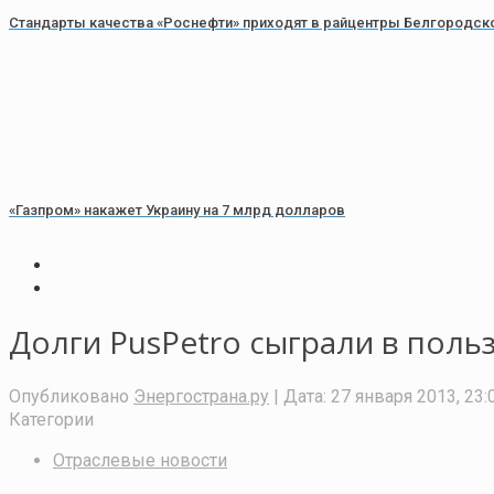
Стандарты качества «Роснефти» приходят в райцентры Белгородск
«Газпром» накажет Украину на 7 млрд долларов
Долги PusPetro сыграли в поль
Опубликовано
Энергострана.ру
| Дата:
27 января 2013, 23:
Категории
Отраслевые новости