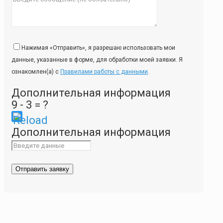
Нажимая «Отправить», я разрешаю использовать мои
данные, указанные в форме, для обработки моей заявки. Я
ознакомлен(а) с
Правилами работы с данными
.
Дополнительная информация
9 - 3 = ?
Please
Дополнительная информация
enter
the
characters
shown
in
the
CAPTCHA