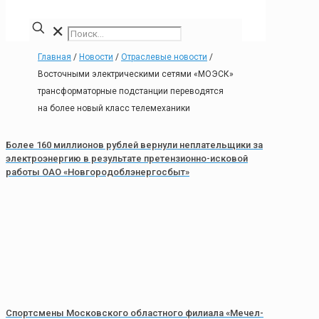
✕
Главная
/
Новости
/
Отраслевые новости
/
Восточными электрическими сетями «МОЭСК»
трансформаторные подстанции переводятся
на более новый класс телемеханики
Более 160 миллионов рублей вернули неплательщики за
электроэнергию в результате претензионно-исковой
работы ОАО «Новгородоблэнергосбыт»
Спортсмены Московского областного филиала «Мечел-