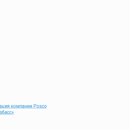
ация компании Posco
збасс»