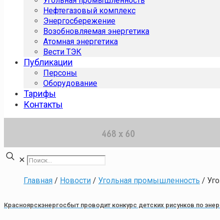
Угольная промышленность
Нефтегазовый комплекс
Энергосбережение
Возобновляемая энергетика
Атомная энергетика
Вести ТЭК
Публикации
Персоны
Оборудование
Тарифы
Контакты
✕
Главная
/
Новости
/
Угольная промышленность
/
Уг
Красноярскэнергосбыт проводит конкурс детских рисунков по эн