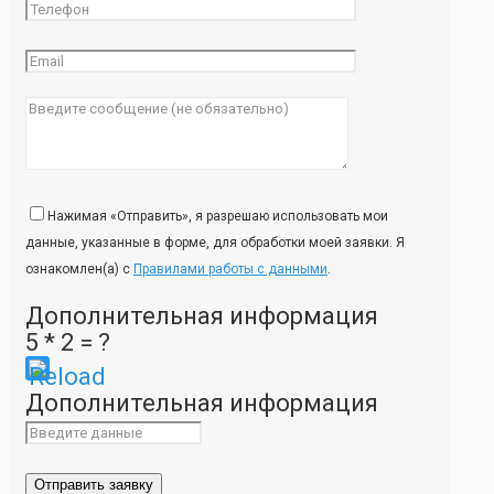
Нажимая «Отправить», я разрешаю использовать мои
данные, указанные в форме, для обработки моей заявки. Я
ознакомлен(а) с
Правилами работы с данными
.
Дополнительная информация
5 * 2 = ?
Please
Дополнительная информация
enter
the
characters