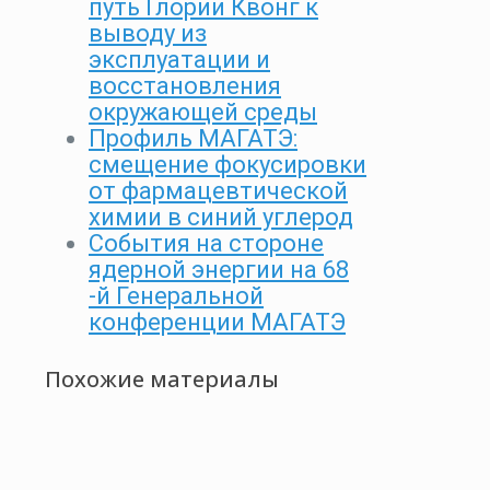
путь Глории Квонг к
выводу из
эксплуатации и
восстановления
окружающей среды
Профиль МАГАТЭ:
смещение фокусировки
от фармацевтической
химии в синий углерод
События на стороне
ядерной энергии на 68
-й Генеральной
конференции МАГАТЭ
Похожие материалы