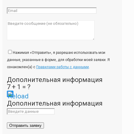
Нажимая «Отправить», я разрешаю использовать мои
данные, указанные в форме, для обработки моей заявки. Я
ознакомлен(а) с
Правилами работы с данными
.
Дополнительная информация
7 + 1 = ?
Please
Дополнительная информация
enter
the
characters
shown