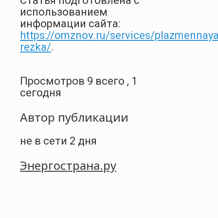
Статья подготовлена с
использованием
информации сайта:
https://omznov.ru/services/plazmennaya
rezka/
.
Просмотров 9 всего , 1
сегодня
Автор публикации
не в сети 2 дня
Энергострана.ру