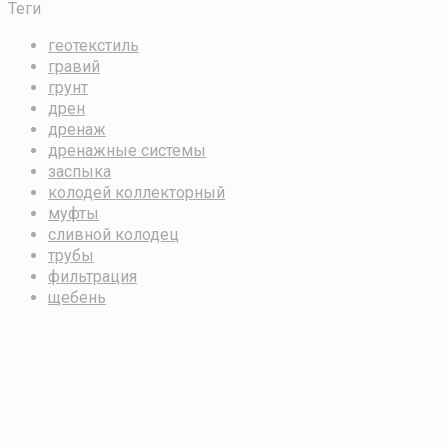
Теги
геотекстиль
гравий
грунт
дрен
дренаж
дренажные системы
заспыка
колодей коллекторный
муфты
сливной колодец
трубы
фильтрация
щебень