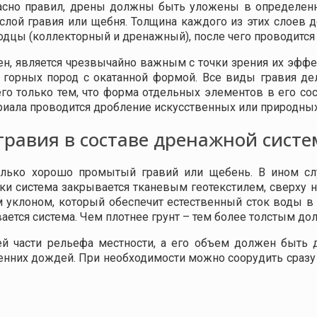
гласно правил, дрены должны быть уложены в определе
слой гравия или щебня. Толщина каждого из этих слоев д
лодцы (коллекторный и дренажный), после чего проводитс
ен, является чрезвычайно важным с точки зрения их эффек
горных пород с окатанной формой. Все виды гравия деля
него только тем, что форма отдельных элементов в его со
ериала проводится дробление искусственных или природны
гравия в составе дренажной сист
олько хорошо промытый гравий или щебень. В ином сл
ки система закрывается тканевым геотекстилем, сверху 
 уклоном, который обеспечит естественный сток воды в 
ается система. Чем плотнее грунт – тем более толстым до
й части рельефа местности, а его объем должен быть д
сенних дождей. При необходимости можно соорудить сразу