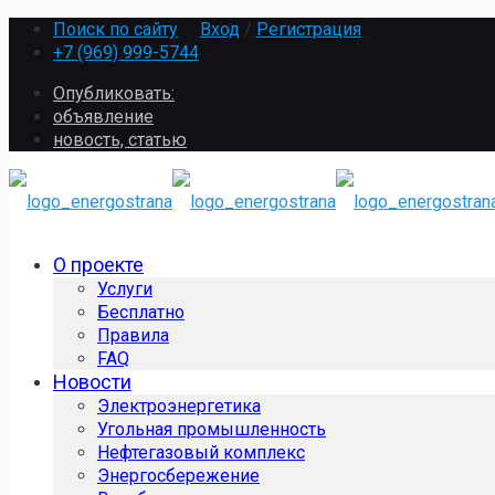
Поиск по сайту
Вход
/
Регистрация
+7 (969) 999-5744
Опубликовать:
объявление
новость, статью
О проекте
Услуги
Бесплатно
Правила
FAQ
Новости
Электроэнергетика
Угольная промышленность
Нефтегазовый комплекс
Энергосбережение