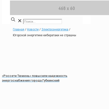
✕
Главная
/
Новости
/
Электроэнергетика
/
Югорской энергетике кибератаки не страшны
«Россети Тюмень» повысили надежность
энергоснабжения города Губкинский