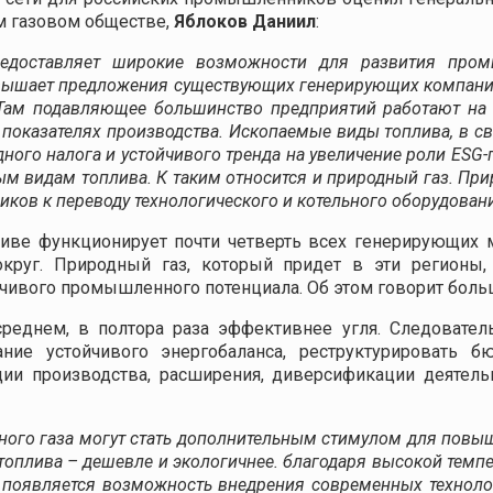
ом газовом обществе,
Яблоков Даниил
:
редоставляет широкие возможности для развития пром
евышает предложения существующих генерирующих компаний
 Там подавляющее большинство предприятий работают на м
х показателях производства. Ископаемые виды топлива, в 
дного налога и устойчивого тренда на увеличение роли
ESG
-
ным видам топлива. К таким относится и природный газ. При
ков к переводу технологического и котельного оборудовани
ливе функционирует почти четверть всех генерирующих 
руг. Природный газ, который придет в эти регионы, 
йчивого промышленного потенциала. Об этом говорит боль
среднем, в полтора раза эффективнее угля. Следовател
ие устойчивого энергобаланса, реструктурировать б
ии производства, расширения, диверсификации деятельн
ого газа могут стать дополнительным стимулом для повы
 топлива – дешевле и экологичнее. благодаря высокой темп
в появляется возможность внедрения современных технологи