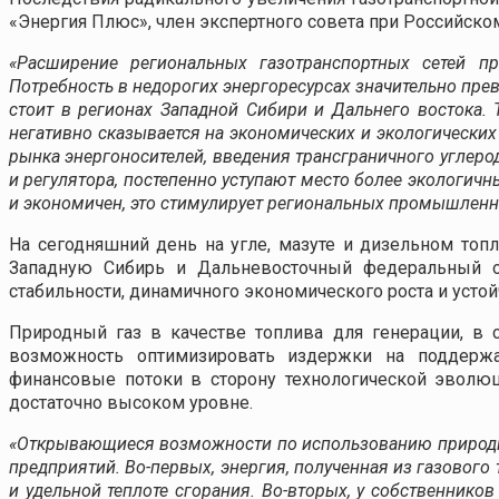
«Энергия Плюс», член экспертного совета при Российск
«Расширение региональных газотранспортных сетей п
Потребность в недорогих энергоресурсах значительно пр
стоит в регионах Западной Сибири и Дальнего востока.
негативно сказывается на экономических и экологически
рынка энергоносителей, введения трансграничного углеро
и регулятора, постепенно уступают место более экологич
и экономичен, это стимулирует региональных промышленни
На сегодняшний день на угле, мазуте и дизельном топ
Западную Сибирь и Дальневосточный федеральный ок
стабильности, динамичного экономического роста и усто
Природный газ в качестве топлива для генерации, в 
возможность оптимизировать издержки на поддержан
финансовые потоки в сторону технологической эволюц
достаточно высоком уровне.
«Открывающиеся возможности по использованию природн
предприятий. Во-первых, энергия, полученная из газового
и удельной теплоте сгорания. Во-вторых, у собственнико