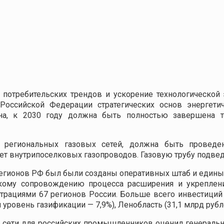
 потребительских трендов и ускорение технологическо
оссийской Федерации стратегических основ энергетич
ина, к 2030 году должна быть полностью завершена 
я региональных газовых сетей, должна быть проведен
ет внутрипоселковых газопроводов. Газовую трубу подведу
регионов РФ был были созданы оперативных штаб и един
скому сопровождению процесса расширения и укреплени
трациями 67 регионов России. Больше всего инвестиций
й уровень газификации — 7,9%), Ленобласть (31,1 млрд рубл
ой сети для российских промышленников оценил генерал