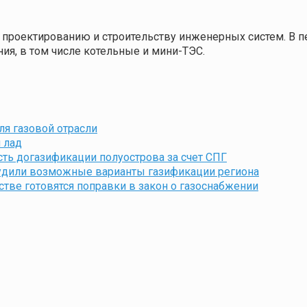
проектированию и строительству инженерных систем. В пе
ия, в том числе котельные и мини-ТЭС.
для газовой отрасли
 лад
ть догазификации полуострова за счет СПГ
бсудили возможные варианты газификации региона
стве готовятся поправки в закон о газоснабжении