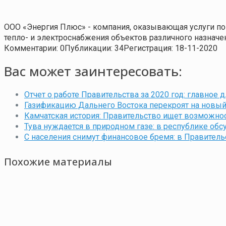
ООО «Энергия Плюс» - компания, оказывающая услуги по 
тепло- и электроснабжения объектов различного назначен
Комментарии: 0
Публикации: 34
Регистрация: 18-11-2020
Вас может заинтересовать:
Отчет о работе Правительства за 2020 год: главное 
Газификацию Дальнего Востока перекроят на новый
Камчатская история: Правительство ищет возможнос
Тува нуждается в природном газе: в республике о
С населения снимут финансовое бремя: в Правитель
Похожие материалы