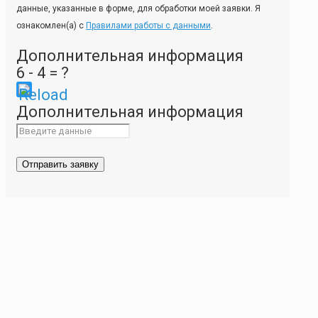
данные, указанные в форме, для обработки моей заявки. Я
ознакомлен(а) с
Правилами работы с данными
.
Дополнительная информация
6 - 4 = ?
Please
Дополнительная информация
enter
the
characters
shown
in
the
CAPTCHA
to
ensure
that
you
are