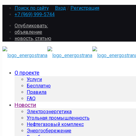
Поиск по сайту
Вход
/
Регистрация
+7 (969) 999-5744
Опубликовать:
объявление
новость, статью
О проекте
Услуги
Бесплатно
Правила
FAQ
Новости
Электроэнергетика
Угольная промышленность
Нефтегазовый комплекс
Энергосбережение