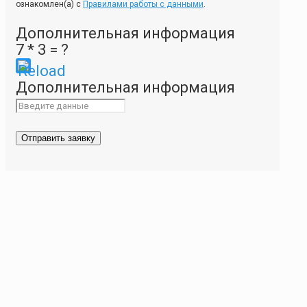
ознакомлен(а) с
Правилами работы с данными
.
Дополнительная информация
7 * 3 = ?
Please
Дополнительная информация
enter
the
characters
shown
in
the
CAPTCHA
to
ensure
that
you
are
human.