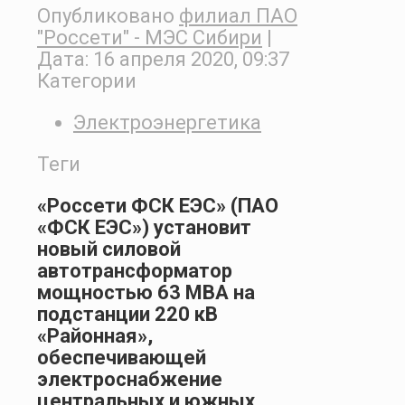
Опубликовано
филиал ПАО
"Россети" - МЭС Сибири
|
Дата:
16 апреля 2020, 09:37
Категории
Электроэнергетика
Теги
«Россети ФСК ЕЭС» (ПАО
«ФСК ЕЭС») установит
новый силовой
автотрансформатор
мощностью 63 МВА на
подстанции 220 кВ
«Районная»,
обеспечивающей
электроснабжение
центральных и южных