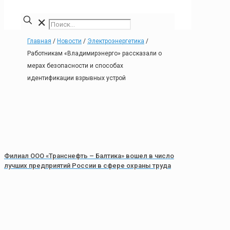
✕
Главная
/
Новости
/
Электроэнергетика
/
Работникам «Владимирэнерго» рассказали о
мерах безопасности и способах
идентификации взрывных устрой
Филиал ООО «Транснефть – Балтика» вошел в число
лучших предприятий России в сфере охраны труда