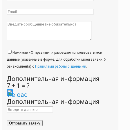
Нажимая «Отправить», я разрешаю использовать мои
данные, указанные в форме, для обработки моей заявки. Я
ознакомлен(а) с
Правилами работы с данными
.
Дополнительная информация
7 + 1 = ?
Please
Дополнительная информация
enter
the
characters
shown