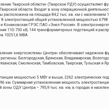
ление Тверской области» (Тверское РДУ) осуществляет ф
Тверской области. Входит в зону операционной деятельно
ы расположена на площади 84,2 тыс. кв. км с населением 
ят 8 электростанций общей установленной мощностью 6798
и Конаковская ГРЭС ПАО «Энел Россия». В электроэнерге
ния 110-750 кВ, 144 трансформаторных подстанций и расп
в 10251,6 МВА.
вление энергосистемы Центра» обеспечивает надежное фу
регионы: Белгородская, Брянская, Владимирская, Вологодс
язанская, Смоленская, Тамбовская, Тверская, Тульская и Я
танции мощностью 5 МВт и выше, 2262 электрических под
6 км. Суммарная установленная мощность электростанций
 зоны ОДУ Центра – 795,9 тыс. кв. км, в городах и населе