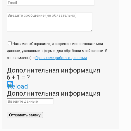
Нажимая «Отправить», я разрешаю использовать мои
данные, указанные в форме, для обработки моей заявки. Я
ознакомлен(а) с
Правилами работы с данными
.
Дополнительная информация
6 + 1 = ?
Please
Дополнительная информация
enter
the
characters
shown
in