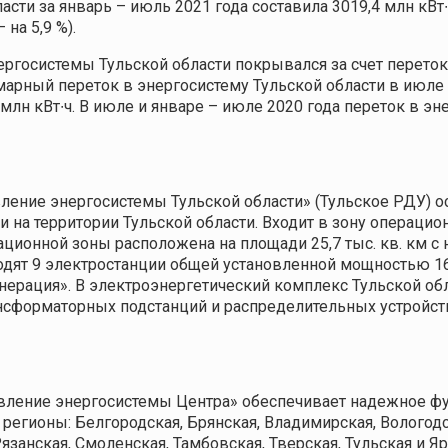
ти за январь – июль 2021 года составила 3019,4 млн кВт∙ч
на 5,9 %).
ергосистемы Тульской области покрывался за счет перет
рный переток в энергосистему Тульской области в июле 20
 млн кВт∙ч. В июле и январе – июле 2020 года переток в эн
ление энергосистемы Тульской области» (Тульское РДУ) 
 на территории Тульской области. Входит в зону операци
ационной зоны расположена на площади 25,7 тыс. кв. км с
ходят 9 электростанции общей установленной мощностью 16
нерация». В электроэнергетический комплекс Тульской обл
ансформаторных подстанций и распределительных устройст
вление энергосистемы Центра» обеспечивает надежное фу
регионы: Белгородская, Брянская, Владимирская, Вологодс
язанская, Смоленская, Тамбовская, Тверская, Тульская и Я