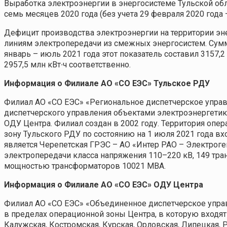
Выработка электроэнергии в энергосистеме Тульской облас
семь месяцев 2020 года (без учета 29 февраля 2020 года – 
Дефицит производства электроэнергии на территории эн
линиям электропередачи из смежных энергосистем. Сумма
январь – июль 2021 года этот показатель составил 3157,2
2957,5 млн кВт∙ч соответственно.
Информация о Филиале АО «СО ЕЭС» Тульское РДУ
Филиал АО «СО ЕЭС» «Региональное диспетчерское управ
диспетчерского управления объектами электроэнергетики
ОДУ Центра. Филиал создан в 2002 году. Территория опер
зону Тульского РДУ по состоянию на 1 июля 2021 года в
является Черепетская ГРЭС – АО «Интер РАО – Электроге
электропередачи класса напряжения 110–220 кВ, 149 тр
мощностью трансформаторов 10021 МВА.
Информация о Филиале АО «СО ЕЭС» ОДУ Центра
Филиал АО «СО ЕЭС» «Объединенное диспетчерское упра
в пределах операционной зоны Центра, в которую входят 
Калужская, Костромская, Курская, Орловская, Липецкая, Р