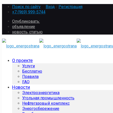
Поиск по сайту
Вход
/
Регистрация
+7 (969) 999-5744
Опубликовать:
объявление
новость, статью
О проекте
Услуги
Бесплатно
Правила
FAQ
Новости
Электроэнергетика
Угольная промышленность
Нефтегазовый комплекс
Энергосбережение