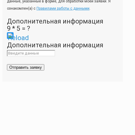
данные, указанные в форме, для обработки моей заявки. Я
ознакомлен(а) с
Правилами работы с данными
.
Дополнительная информация
9 * 5 = ?
Please
Дополнительная информация
enter
the
characters
shown
in
the
CAPTCHA
to
ensure
that
you
are