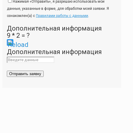
Нажимая «Отправить», я разрешаю использовать мои
данные, указанные в форме, для обработки моей заявки. Я
ознакомлен(а) с
Правилами работы с данными
.
Дополнительная информация
9 * 2 = ?
Please
Дополнительная информация
enter
the
characters
shown
in
the
CAPTCHA
to
ensure
that
you