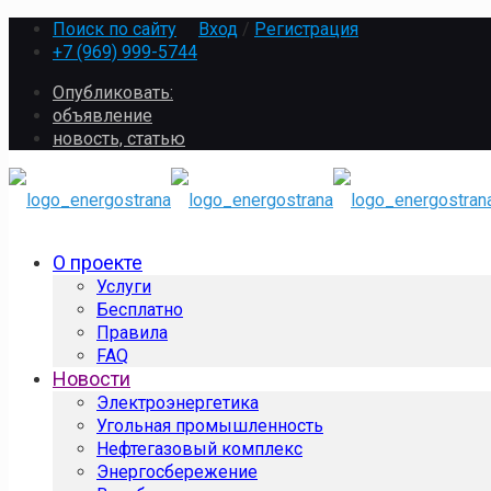
Поиск по сайту
Вход
/
Регистрация
+7 (969) 999-5744
Опубликовать:
объявление
новость, статью
О проекте
Услуги
Бесплатно
Правила
FAQ
Новости
Электроэнергетика
Угольная промышленность
Нефтегазовый комплекс
Энергосбережение