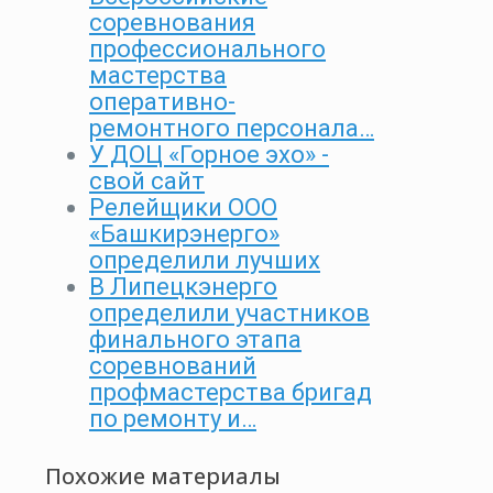
соревнования
профессионального
мастерства
оперативно-
ремонтного персонала…
У ДОЦ «Горное эхо» -
свой сайт
Релейщики ООО
«Башкирэнерго»
определили лучших
В Липецкэнерго
определили участников
финального этапа
соревнований
профмастерства бригад
по ремонту и…
Похожие материалы