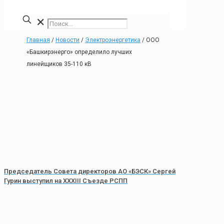
✕
Главная
/
Новости
/
Электроэнергетика
/
ООО
«Башкирэнерго» определило лучших
линейщиков 35-110 кВ
Председатель Совета директоров АО «БЭСК» Сергей
Гурин выступил на XXXIII Съезде РСПП