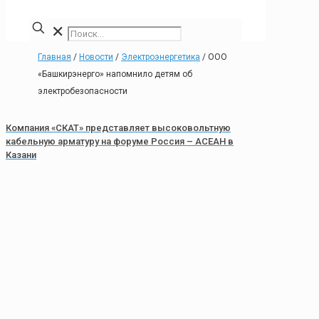
✕
Главная
/
Новости
/
Электроэнергетика
/
ООО
«Башкирэнерго» напомнило детям об
электробезопасности
Компания «СКАТ» представляет высоковольтную
кабельную арматуру на форуме Россия – АСЕАН в
Казани