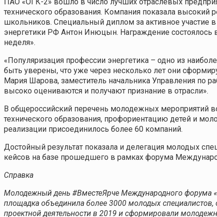
ПАО «ОГК-2» вошло в число лучших отраслевых предприя
технического образования. Компания показала высокий р
школьников. Специальный диплом за активное участие 
энергетики РФ Антон Инюцын. Награждение состоялось 
неделя».
«Популяризация профессии энергетика – одно из наибол
быть уверены, что уже через несколько лет они сформи
Мария Шарова, заместитель начальника Управления по ра
высоко оцениваются и получают признание в отрасли».
В общероссийский перечень молодежных мероприятий в
технического образования, профориентацию детей и моло
реализации присоединилось более 60 компаний.
Достойный результат показала и делегация молодых сп
кейсов на базе прошедшего в рамках форума Междунаро
Справка
Молодежный день #ВместеЯрче Международного форума «Ро
площадка объединила более 3000 молодых специалистов, с
проектной деятельности в 2019 и сформировали молодежн