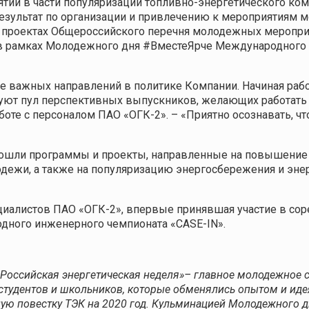
тий в части популяризации топливно-энергетического ко
езультат по организации и привлечению к мероприятиям м
в проектах Общероссийского перечня молодежных меропри
в рамках Молодежного дня #ВместеЯрче Международного 
ее важных направлений в политике Компании. Начиная ра
руют пул перспективных выпускников, желающих работать 
боте с персоналом ПАО «ОГК-2». – «Приятно осознавать, ч
ошли программы и проекты, направленные на повышение 
дежи, а также на популяризацию энергосбережения и энер
ециалистов ПАО «ОГК-2», впервые принявшая участие в с
дного инженерного чемпионата «CASE-IN».
ссийская энергетическая неделя»– главное молодежное со
тудентов и школьников, которые обменялись опытом и идея
ую повестку ТЭК на 2020 год. Кульминацией Молодежного д