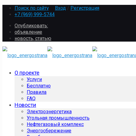
Поиск по сайту
Вход
/
Регистрация
+7 (969) 999-5744
Опубликовать:
объявление
новость, статью
О проекте
Услуги
Бесплатно
Правила
FAQ
Новости
Электроэнергетика
Угольная промышленность
Нефтегазовый комплекс
Энергосбережение