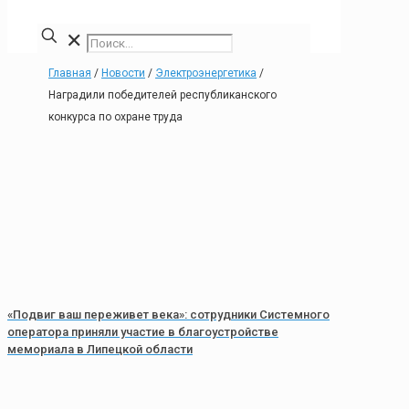
✕
Главная
/
Новости
/
Электроэнергетика
/
Наградили победителей республиканского
конкурса по охране труда
«Подвиг ваш переживет века»: сотрудники Системного
оператора приняли участие в благоустройстве
мемориала в Липецкой области