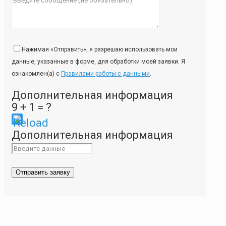
Нажимая «Отправить», я разрешаю использовать мои
данные, указанные в форме, для обработки моей заявки. Я
ознакомлен(а) с
Правилами работы с данными
.
Дополнительная информация
9 + 1 = ?
Please
Дополнительная информация
enter
the
characters
shown
in
the
CAPTCHA