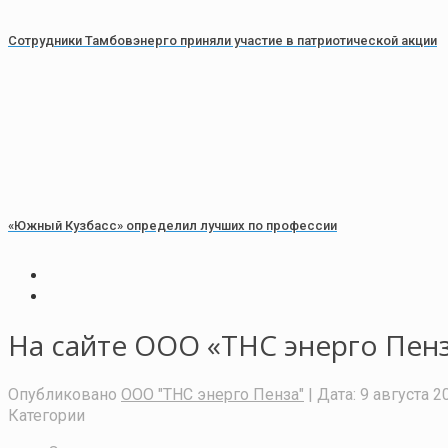
Сотрудники Тамбовэнерго приняли участие в патриотической акции
«Южный Кузбасс» определил лучших по профессии
На сайте ООО «ТНС энерго Пенз
Опубликовано
ООО "ТНС энерго Пенза"
| Дата:
9 августа 2
Категории