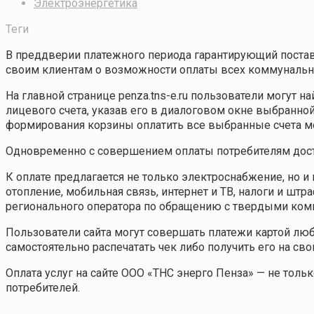
Электроэнергетика
Теги
В преддверии платежного периода гарантирующий постав
своим клиентам о возможности оплаты всех коммунальны
На главной странице penza.tns-e.ru пользователи могут
лицевого счета, указав его в диалоговом окне выбранной
формирования корзины оплатить все выбранные счета м
Одновременно с совершением оплаты потребителям досту
К оплате предлагается не только электроснабжение, но 
отопление, мобильная связь, интернет и ТВ, налоги и ш
регионального оператора по обращению с твердыми комм
Пользователи сайта могут совершать платежи картой лю
самостоятельно распечатать чек либо получить его на сво
Оплата услуг на сайте ООО «ТНС энерго Пенза» — не тол
потребителей.