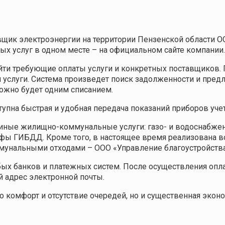
щик электроэнергии на территории Пензенской области О
х услуг в одном месте – на официальном сайте компании.
 найти требующие оплаты услуги и конкретных поставщиков
 услуги. Система произведет поиск задолженности и пред
ожно будет одним списанием.
пна быстрая и удобная передача показаний приборов учет
и иные жилищно-коммунальные услуги: газо- и водоснабже
трафы ГИБДД. Кроме того, в настоящее время реализована 
унальными отходами – ООО «Управление благоустройства 
бых банков и платежных систем. После осуществления опл
й адрес электронной почты.
ько комфорт и отсутствие очередей, но и существенная эк