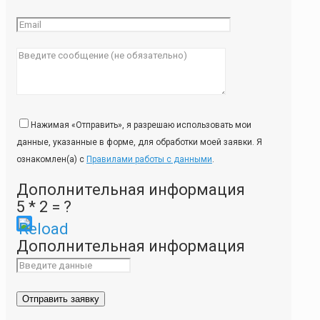
Нажимая «Отправить», я разрешаю использовать мои
данные, указанные в форме, для обработки моей заявки. Я
ознакомлен(а) с
Правилами работы с данными
.
Дополнительная информация
5 * 2 = ?
Please
Дополнительная информация
enter
the
characters
shown