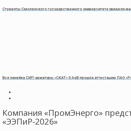
Студенты Смоленского государственного университета увидели ма
Вся линейка СИП-арматуры «СКАТ» 0,4 кВ прошла аттестацию ПАО «Р
Компания «ПромЭнерго» предст
«ЭЭПиР-2026»