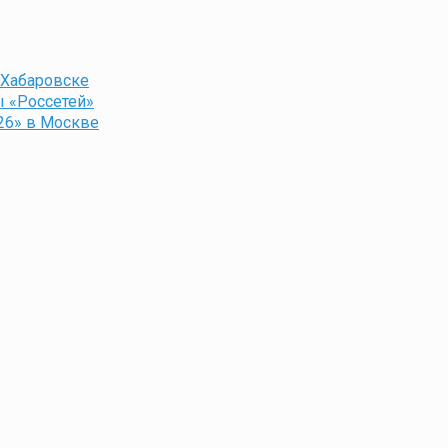
 Хабаровске
ы «Россетей»
26» в Москве