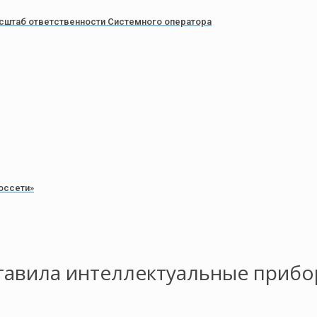
сштаб ответственности Системного оператора
оссети»
авила интеллектуальные прибор