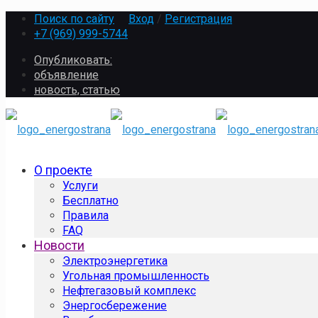
Поиск по сайту
Вход
/
Регистрация
+7 (969) 999-5744
Опубликовать:
объявление
новость, статью
О проекте
Услуги
Бесплатно
Правила
FAQ
Новости
Электроэнергетика
Угольная промышленность
Нефтегазовый комплекс
Энергосбережение